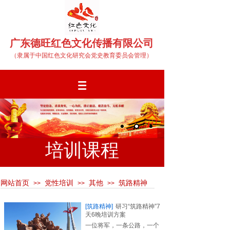
广东德旺红色文化传播有限公司
（隶属于中国红色文化研究会党史教育委员会管理）
培训课程
网站首页
党性培训
其他
筑路精神
>>
>>
>>
培训课程
TRAINING COURSE
[筑路精神]
研习“筑路精神”7
天6晚培训方案
一位将军，一条公路，一个