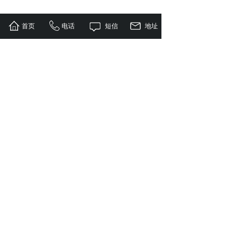
首页
电话
短信
地址
<
1
>
COPYRIGHT © 2019-2020,广东德旺红色文化传播有
限公司,ALL RIGHTS RESERVED 版权所有
友情链接：
电脑端
|
移动端